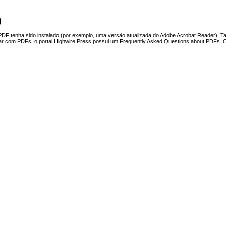
)
PDF tenha sido instalado (por exemplo, uma versão atualizada do
Adobe Acrobat Reader
). T
har com PDFs, o portal Highwire Press possui um
Frequently Asked Questions about PDFs
. 