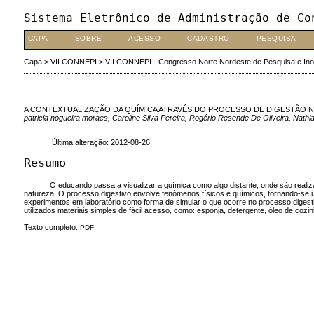
Sistema Eletrônico de Administração de Co
CAPA
SOBRE
ACESSO
CADASTRO
PESQUISA
Capa
>
VII CONNEPI
>
VII CONNEPI - Congresso Norte Nordeste de Pesquisa e In
A CONTEXTUALIZAÇÃO DA QUÍMICA ATRAVÉS DO PROCESSO DE DIGESTÃO 
patricia nogueira moraes, Caroline Silva Pereira, Rogério Resende De Oliveira, Nathia
Última alteração: 2012-08-26
Resumo
O educando passa a visualizar a química como algo distante, onde são realiz
natureza. O processo digestivo envolve fenômenos físicos e químicos, tornando-se 
experimentos em laboratório como forma de simular o que ocorre no processo digestiv
utilizados materiais simples de fácil acesso, como: esponja, detergente, óleo de cozi
Texto completo:
PDF