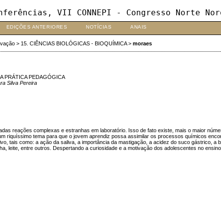
nferências, VII CONNEPI - Congresso Norte Nor
EDIÇÕES ANTERIORES
NOTÍCIAS
ANAIS
ovação
>
15. CIÊNCIAS BIOLÓGICAS - BIOQUÍMICA
>
moraes
NA PRÁTICA PEDAGÓGICA
ra Silva Pereira
adas reações complexas e estranhas em laboratório. Isso de fato existe, mais o maior núme
um riquíssimo tema para que o jovem aprendiz possa assimilar os processos químicos encon
o, tais como: a ação da saliva, a importância da mastigação, a acidez do suco gástrico, a 
nha, leite, entre outros. Despertando a curiosidade e a motivação dos adolescentes no ensin