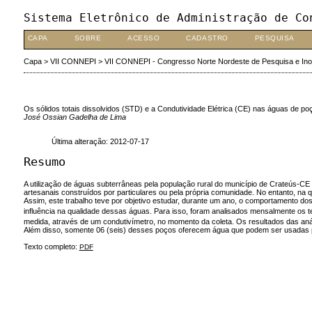
Sistema Eletrônico de Administração de Co
CAPA
SOBRE
ACESSO
CADASTRO
PESQUISA
Capa
>
VII CONNEPI
>
VII CONNEPI - Congresso Norte Nordeste de Pesquisa e In
Os sólidos totais dissolvidos (STD) e a Condutividade Elétrica (CE) nas águas de p
José Ossian Gadelha de Lima
Última alteração: 2012-07-17
Resumo
A utilização de águas subterrâneas pela população rural do município de Crateús-C
artesanais construídos por particulares ou pela própria comunidade. No entanto, n
Assim, este trabalho teve por objetivo estudar, durante um ano, o comportamento dos
influência na qualidade dessas águas. Para isso, foram analisados mensalmente os 
medida, através de um condutivímetro, no momento da coleta. Os resultados das an
Além disso, somente 06 (seis) desses poços oferecem água que podem ser usadas pa
Texto completo:
PDF