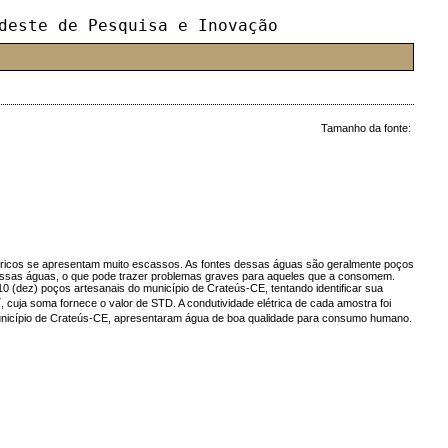
deste de Pesquisa e Inovação
Tamanho da fonte:
hídricos se apresentam muito escassos. As fontes dessas águas são geralmente poços
 dessas águas, o que pode trazer problemas graves para aqueles que a consomem.
10 (dez) poços artesanais do município de Crateús-CE, tentando identificar sua
+
, cuja soma fornece o valor de STD. A condutividade elétrica de cada amostra foi
 município de Crateús-CE, apresentaram água de boa qualidade para consumo humano.