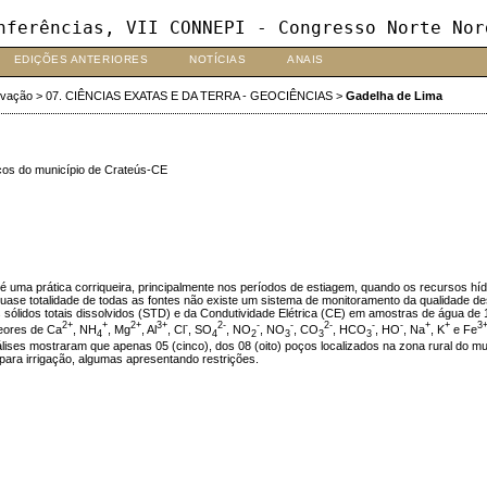
nferências, VII CONNEPI - Congresso Norte Nor
EDIÇÕES ANTERIORES
NOTÍCIAS
ANAIS
ovação
>
07. CIÊNCIAS EXATAS E DA TERRA - GEOCIÊNCIAS
>
Gadelha de Lima
oços do município de Crateús-CE
E é uma prática corriqueira, principalmente nos períodos de estiagem, quando os recursos 
a quase totalidade de todas as fontes não existe um sistema de monitoramento da qualidade
 sólidos totais dissolvidos (STD) e da Condutividade Elétrica (CE) em amostras de água de 
2+
+
2+
3+
-
2-
-
-
2-
-
-
+
+
3
teores de Ca
, NH
, Mg
, Al
, Cl
, SO
, NO
, NO
, CO
, HCO
, HO
, Na
, K
e Fe
4
4
2
3
3
3
álises mostraram que apenas 05 (cinco), dos 08 (oito) poços localizados na zona rural do
ra irrigação, algumas apresentando restrições.