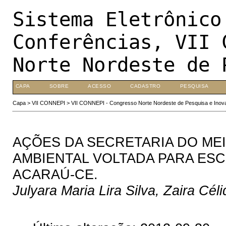
Sistema Eletrônico
Conferências, VII 
Norte Nordeste de 
CAPA
SOBRE
ACESSO
CADASTRO
PESQUISA
Capa
>
VII CONNEPI
>
VII CONNEPI - Congresso Norte Nordeste de Pesquisa e Inov
AÇÕES DA SECRETARIA DO ME
AMBIENTAL VOLTADA PARA ESC
ACARAÚ-CE.
Julyara Maria Lira Silva, Zaira Cél