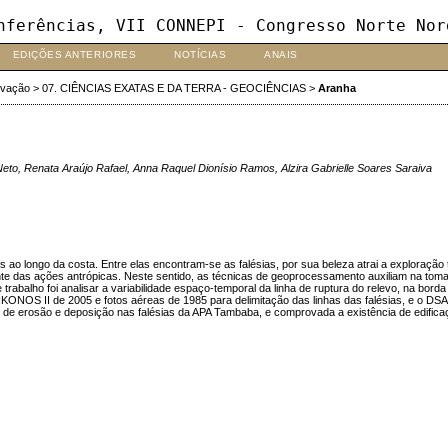
nferências, VII CONNEPI - Congresso Norte Nor
EDIÇÕES ANTERIORES
NOTÍCIAS
ANAIS
ovação
>
07. CIÊNCIAS EXATAS E DA TERRA - GEOCIÊNCIAS
>
Aranha
 Renata Araújo Rafael, Anna Raquel Dionísio Ramos, Alzira Gabrielle Soares Saraiva
ns ao longo da costa. Entre elas encontram-se as falésias, por sua beleza atrai a exploração
nte das ações antrópicas. Neste sentido, as técnicas de geoprocessamento auxiliam na tom
abalho foi analisar a variabilidade espaço-temporal da linha de ruptura do relevo, na borda
te IKONOS II de 2005 e fotos aéreas de 1985 para delimitação das linhas das falésias, e o 
o de erosão e deposição nas falésias da APA Tambaba, e comprovada a existência de edifica