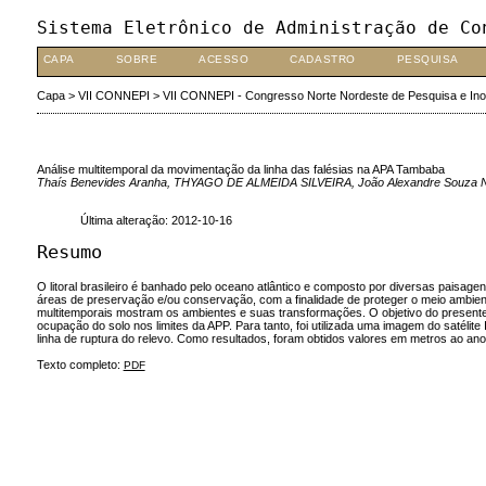
Sistema Eletrônico de Administração de Co
CAPA
SOBRE
ACESSO
CADASTRO
PESQUISA
Capa
>
VII CONNEPI
>
VII CONNEPI - Congresso Norte Nordeste de Pesquisa e In
Análise multitemporal da movimentação da linha das falésias na APA Tambaba
Thaís Benevides Aranha, THYAGO DE ALMEIDA SILVEIRA, João Alexandre Souza Neto,
Última alteração: 2012-10-16
Resumo
O litoral brasileiro é banhado pelo oceano atlântico e composto por diversas paisage
áreas de preservação e/ou conservação, com a finalidade de proteger o meio ambie
multitemporais mostram os ambientes e suas transformações. O objetivo do presente tr
ocupação do solo nos limites da APP. Para tanto, foi utilizada uma imagem do satéli
linha de ruptura do relevo. Como resultados, foram obtidos valores em metros ao an
Texto completo:
PDF