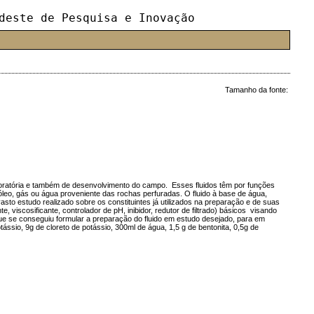
deste de Pesquisa e Inovação
Tamanho da fonte:
ploratória e também de desenvolvimento do campo. Esses fluidos têm por funções
óleo, gás ou água proveniente das rochas perfuradas. O fluido à base de água,
to estudo realizado sobre os constituintes já utilizados na preparação e de suas
, viscosificante, controlador de pH, inibidor, redutor de filtrado) básicos visando
que se conseguiu formular a preparação do fluido em estudo desejado, para em
ássio, 9g de cloreto de potássio, 300ml de água, 1,5 g de bentonita, 0,5g de