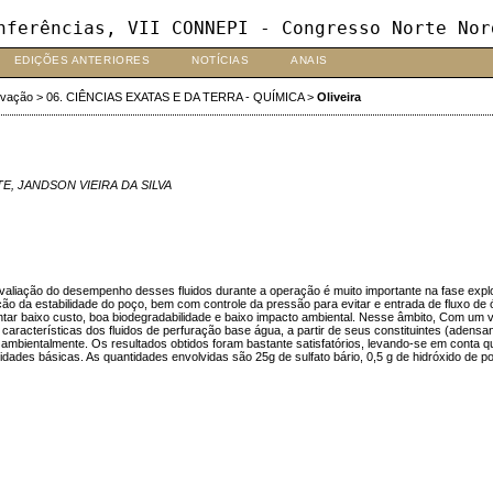
nferências, VII CONNEPI - Congresso Norte Nor
EDIÇÕES ANTERIORES
NOTÍCIAS
ANAIS
ovação
>
06. CIÊNCIAS EXATAS E DA TERRA - QUÍMICA
>
Oliveira
E, JANDSON VIEIRA DA SILVA
 avaliação do desempenho desses fluidos durante a operação é muito importante na fase ex
ão da estabilidade do poço, bem com controle da pressão para evitar e entrada de fluxo de 
ar baixo custo, boa biodegradabilidade e baixo impacto ambiental. Nesse âmbito, Com um vas
aracterísticas dos fluidos de perfuração base água, a partir de seus constituintes (adensante
 ambientalmente. Os resultados obtidos foram bastante satisfatórios, levando-se em conta 
dades básicas. As quantidades envolvidas são 25g de sulfato bário, 0,5 g de hidróxido de pot