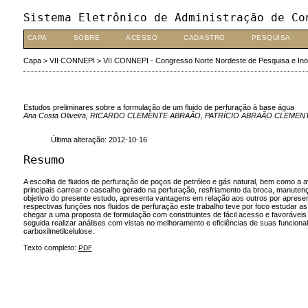
Sistema Eletrônico de Administração de Co
CAPA
SOBRE
ACESSO
CADASTRO
PESQUISA
Capa
>
VII CONNEPI
>
VII CONNEPI - Congresso Norte Nordeste de Pesquisa e In
Estudos preliminares sobre a formulação de um fluido de perfuração à base água
Ana Costa Oliveira, RICARDO CLEMENTE ABRAÃO, PATRÍCIO ABRAÃO CLEMENT
Última alteração: 2012-10-16
Resumo
A escolha de fluidos de perfuração de poços de petróleo e gás natural, bem como a
principais carrear o cascalho gerado na perfuração, resfriamento da broca, manutenç
objetivo do presente estudo, apresenta vantagens em relação aos outros por apresent
respectivas funções nos fluidos de perfuração este trabalho teve por foco estudar as c
chegar a uma proposta de formulação com constituintes de fácil acesso e favoráveis
seguida realizar análises com vistas no melhoramento e eficiências de suas funcionali
carboxilmetilcelulose.
Texto completo:
PDF