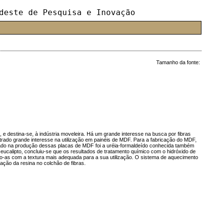
deste de Pesquisa e Inovação
Tamanho da fonte:
e destina-se, à indústria moveleira. Há um grande interesse na busca por fibras
trado grande interesse na utilização em painéis de MDF. Para a fabricação do MDF,
regado na produção dessas placas de MDF foi a uréia-formaldeído conhecida também
ucalipto, concluiu-se que os resultados de tratamento químico com o hidróxido de
o-as com a textura mais adequada para a sua utilização. O sistema de aquecimento
zação da resina no colchão de fibras.