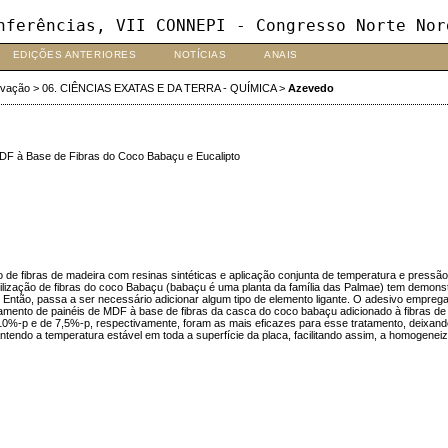
nferências, VII CONNEPI - Congresso Norte Nor
EDIÇÕES ANTERIORES
NOTÍCIAS
ANAIS
ovação
>
06. CIÊNCIAS EXATAS E DA TERRA - QUÍMICA
>
Azevedo
MDF à Base de Fibras do Coco Babaçu e Eucalipto
e fibras de madeira com resinas sintéticas e aplicação conjunta de temperatura e pressão, 
utilização de fibras do coco Babaçu (babaçu é uma planta da família das Palmae) tem demons
as. Então, passa a ser necessário adicionar algum tipo de elemento ligante. O adesivo emp
mento de painéis de MDF à base de fibras da casca do coco babaçu adicionado à fibras de e
10%-p e de 7,5%-p, respectivamente, foram as mais eficazes para esse tratamento, deixand
ntendo a temperatura estável em toda a superfície da placa, facilitando assim, a homogenei