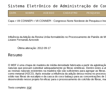
Sistema Eletrônico de Administração de Co
CAPA
SOBRE
ACESSO
CADASTRO
PESQUISA
Capa
>
VII CONNEPI
>
VII CONNEPI - Congresso Norte Nordeste de Pesquisa e In
Influência da Adição da Resina Uréia-formaldeído no Processamento de Painéis de 
Lisiane Fernanda Azevedo
Última alteração: 2012-09-17
Resumo
O MDF é uma chapa de madeira de média densidade fabricada a partir da aglutinação d
naturais que possam substituir adequadamente as fibras sintéticas. Dentre estes a 
as resinas naturais existentes na madeira não são suficientes para agregar as fibr
como metanal (H2CO). Após estudar a influência da adição dessa resina no processa
sódio nas fibras de eucalipto e da casca do coco babaçu para as concentrações de 
desenvolvido nesse projeto foi eficaz para o processamento do colchão de fibras, ma
Texto completo:
PDF