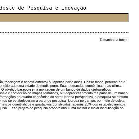
deste de Pesquisa e Inovação
Tamanho da fonte:
ação, tecelagem e beneficiamento) ou apenas parte delas. Desse modo, percebe-se a
er considerada uma cidade de médio porte. Suas demandas econômicas, nas últimas
ão. O objetivo baseou-se na montagem de um banco de dados cartográficos
anuseio e confecção de mapas temáticos, o Geoprocessamento fez parte de um banco
informações ao quadro econômico do setor. Nessa perspectiva, a pesquisa se efetuou
entos se estabeleceram a partir de pesquisa rigorosa no campo, por meio de coleta
máticos quantitativos e qualitativos construídos, apenas 25% dos estabelecimentos
isa. Esse projeto de pesquisa proporcionou uma melhor e maior identificação do