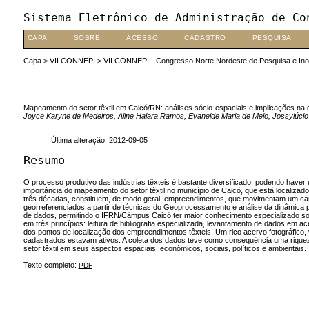
Sistema Eletrônico de Administração de Co
CAPA
SOBRE
ACESSO
CADASTRO
PESQUISA
Capa
>
VII CONNEPI
>
VII CONNEPI - Congresso Norte Nordeste de Pesquisa e In
Mapeamento do setor têxtil em Caicó/RN: análises sócio-espaciais e implicações na d
Joyce Karyne de Medeiros, Aline Haiara Ramos, Evaneide Maria de Melo, Jossylúcio 
Última alteração: 2012-09-05
Resumo
O processo produtivo das indústrias têxteis é bastante diversificado, podendo have
importância do mapeamento do setor têxtil no município de Caicó, que está localiza
três décadas, constituem, de modo geral, empreendimentos, que movimentam um campo
georreferenciados a partir de técnicas do Geoprocessamento e análise da dinâmica
de dados, permitindo o IFRN/Câmpus Caicó ter maior conhecimento especializado sob
em três princípios: leitura de bibliografia especializada, levantamento de dados em
dos pontos de localização dos empreendimentos têxteis. Um rico acervo fotográfico,
cadastrados estavam ativos. A coleta dos dados teve como consequência uma riqueza
setor têxtil em seus aspectos espaciais, econômicos, sociais, políticos e ambientais.
Texto completo:
PDF