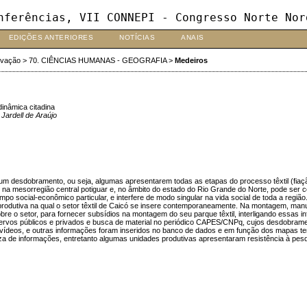
nferências, VII CONNEPI - Congresso Norte Nor
EDIÇÕES ANTERIORES
NOTÍCIAS
ANAIS
ovação
>
70. CIÊNCIAS HUMANAS - GEOGRAFIA
>
Medeiros
inâmica citadina
Jardell de Araújo
r um desdobramento, ou seja, algumas apresentarem todas as etapas do processo têxtil (fi
do na mesorregião central potiguar e, no âmbito do estado do Rio Grande do Norte, pode s
 social-econômico particular, e interfere de modo singular na vida social de toda a regi
 produtiva na qual o setor têxtil de Caicó se insere contemporaneamente. Na montagem, m
re o setor, para fornecer subsídios na montagem do seu parque têxtil, interligando essas 
 acervos públicos e privados e busca de material no periódico CAPES/CNPq, cujos desdobram
 vídeos, e outras informações foram inseridos no banco de dados e em função dos mapas te
 de informações, entretanto algumas unidades produtivas apresentaram resistência à pesqu