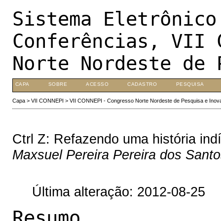
Sistema Eletrônico
Conferências, VII 
Norte Nordeste de 
CAPA
SOBRE
ACESSO
CADASTRO
PESQUISA
Capa
>
VII CONNEPI
>
VII CONNEPI - Congresso Norte Nordeste de Pesquisa e Inov
Ctrl Z: Refazendo uma história ind
Maxsuel Pereira Pereira dos Santo
Última alteração: 2012-08-25
Resumo