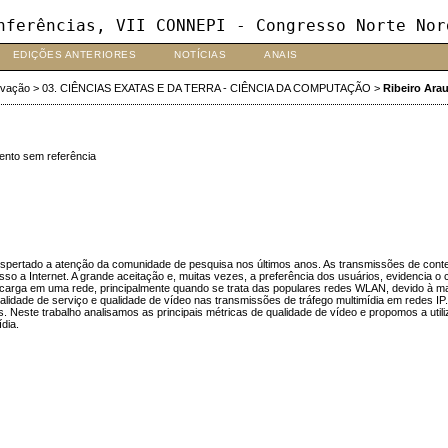
nferências, VII CONNEPI - Congresso Norte Nor
EDIÇÕES ANTERIORES
NOTÍCIAS
ANAIS
ovação
>
03. CIÊNCIAS EXATAS E DA TERRA - CIÊNCIA DA COMPUTAÇÃO
>
Ribeiro Arau
ento sem referência
pertado a atenção da comunidade de pesquisa nos últimos anos. As transmissões de conte
so a Internet. A grande aceitação e, muitas vezes, a preferência dos usuários, evidencia 
ga em uma rede, principalmente quando se trata das populares redes WLAN, devido à maior pr
dade de serviço e qualidade de vídeo nas transmissões de tráfego multimídia em redes IP. 
s. Neste trabalho analisamos as principais métricas de qualidade de vídeo e propomos a ut
dia.