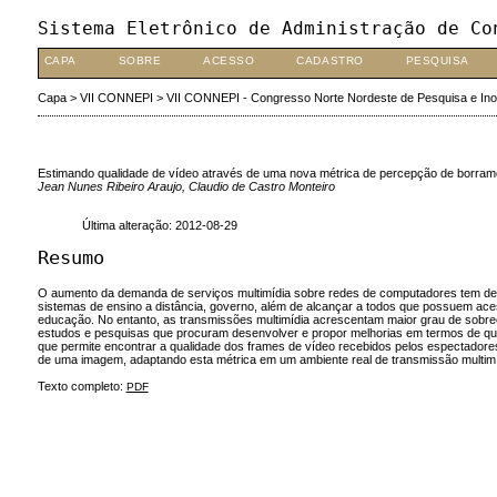
Sistema Eletrônico de Administração de Co
CAPA
SOBRE
ACESSO
CADASTRO
PESQUISA
Capa
>
VII CONNEPI
>
VII CONNEPI - Congresso Norte Nordeste de Pesquisa e In
Estimando qualidade de vídeo através de uma nova métrica de percepção de borram
Jean Nunes Ribeiro Araujo, Claudio de Castro Monteiro
Última alteração: 2012-08-29
Resumo
O aumento da demanda de serviços multimídia sobre redes de computadores tem des
sistemas de ensino a distância, governo, além de alcançar a todos que possuem aces
educação. No entanto, as transmissões multimídia acrescentam maior grau de sobrecar
estudos e pesquisas que procuram desenvolver e propor melhorias em termos de quali
que permite encontrar a qualidade dos frames de vídeo recebidos pelos espectadore
de uma imagem, adaptando esta métrica em um ambiente real de transmissão multimí
Texto completo:
PDF