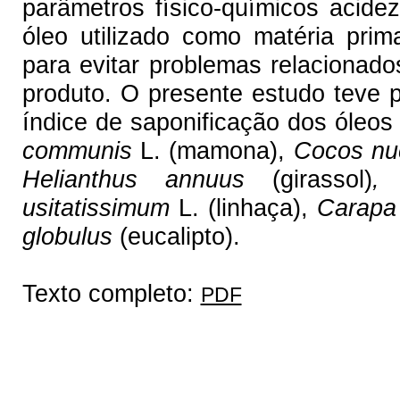
parâmetros físico-químicos acide
óleo utilizado como matéria prim
para evitar problemas relaciona
produto. O presente estudo teve p
índice de saponificação dos óleos
communis
L. (mamona),
Cocos nu
Helianthus annuus
(girassol)
usitatissimum
L. (linhaça),
Carapa
globulus
(eucalipto).
Texto completo:
PDF