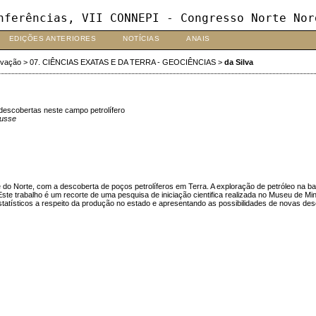
nferências, VII CONNEPI - Congresso Norte Nor
EDIÇÕES ANTERIORES
NOTÍCIAS
ANAIS
ovação
>
07. CIÊNCIAS EXATAS E DA TERRA - GEOCIÊNCIAS
>
da Silva
 descobertas neste campo petrolífero
Musse
de do Norte, com a descoberta de poços petrolíferos em Terra. A exploração de petróleo na
ste trabalho é um recorte de uma pesquisa de iniciação cientifica realizada no Museu de Mi
atísticos a respeito da produção no estado e apresentando as possibilidades de novas desc