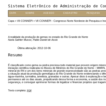
Sistema Eletrônico de Administração de Co
CAPA
SOBRE
ACESSO
CADASTRO
PESQUISA
Capa
>
VII CONNEPI
>
VII CONNEPI - Congresso Norte Nordeste de Pesquisa e In
A realidade da produção de gemas no estado do Rio Grande do Norte
Narla Sathler Musse, Pablo Daniel de Assis
Última alteração: 2012-10-06
Resumo
É classificado como gema ou pedra preciosa todo material que provem origem mineral
iniciação cientifica realizada no Museu de Minérios do Rio Grande do Norte – MMRN,
mineral do RN e um dos bens minerais de grande expressividade são as pedras precios
a situação atual da produção gemológica do Rio Grande do Norte evidenciando o di
água-marinha, turmalina, ametista, granadas e outras. Apesar disto à exploração e 
permanece até os dias atuais, prejudicando dessa forma a economia, a saúde dos t
segurança, e conseguir aprimorar formas de legalizar e financiar projetos que tragam
Texto completo:
PDF