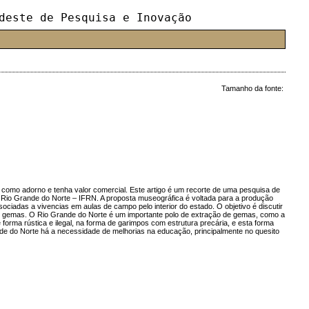
deste de Pesquisa e Inovação
Tamanho da fonte:
 como adorno e tenha valor comercial. Este artigo é um recorte de uma pesquisa de
o Rio Grande do Norte – IFRN. A proposta museográfica é voltada para a produção
ciadas a vivencias em aulas de campo pelo interior do estado. O objetivo é discutir
de gemas. O Rio Grande do Norte é um importante polo de extração de gemas, como a
orma rústica e ilegal, na forma de garimpos com estrutura precária, e esta forma
e do Norte há a necessidade de melhorias na educação, principalmente no quesito