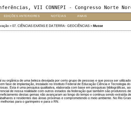
nferências, VII CONNEPI - Congresso Norte Nor
EDIÇÕES ANTERIORES
NOTÍCIAS
ANAIS
ovação
>
07. CIÊNCIAS EXATAS E DA TERRA - GEOCIÊNCIAS
>
Musse
 ou orgânica de uma beleza desejada por certo grupo de pessoas e que possa ser utilizado
 em fase de implantação, instalado no Instituto Federal de Educação Ciência e Tecnologia d
as. Esta é uma pesquisa qualitativa, elaborada com base em pesquisas bibliográficas, asso
ferencial de nossa realidade com outros estados da federação que também são produtores 
beneficiamento destas gemas não avançaram ao longo do tempo e continua sendo extraída de f
rabalhares e residentes das áreas próximas e comprometendo o meio ambiente. No Rio Grand
 melhorias para o garimpeiro e para o RN.