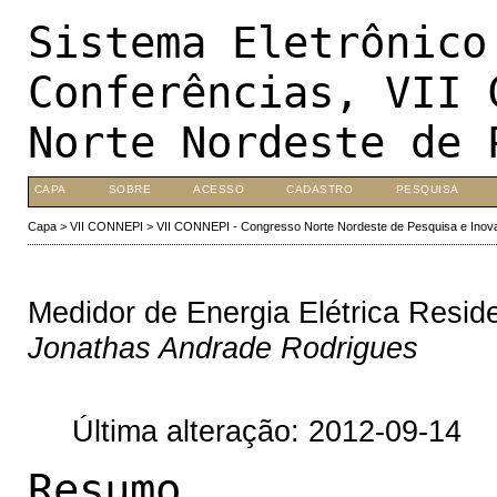
Sistema Eletrônico
Conferências, VII 
Norte Nordeste de 
CAPA
SOBRE
ACESSO
CADASTRO
PESQUISA
Capa
>
VII CONNEPI
>
VII CONNEPI - Congresso Norte Nordeste de Pesquisa e Inov
Medidor de Energia Elétrica Resid
Jonathas Andrade Rodrigues
Última alteração: 2012-09-14
Resumo