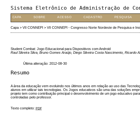
Sistema Eletrônico de Administração de Co
CAPA
SOBRE
ACESSO
CADASTRO
PESQUISA
Capa
>
VII CONNEPI
>
VII CONNEPI - Congresso Norte Nordeste de Pesquisa e In
Student Combat: Jogo Educacional para Dispositivos com Android
Raul Silveira Silva, Bruno Gomes Araújo, Diego Silveira Costa Nascimento, Ricardo 
Última alteração: 2012-08-30
Resumo
A área da educação vem evoluindo nos últimos anos em relação ao uso das Tecnol
alunos em utilizar tais tecnologias. Os Jogos educativos são uma das soluções empre
projeto tem como contribuição principal o desenvolvimento de um jogo educativo para
controladas pelo professor.
Texto completo:
PDF