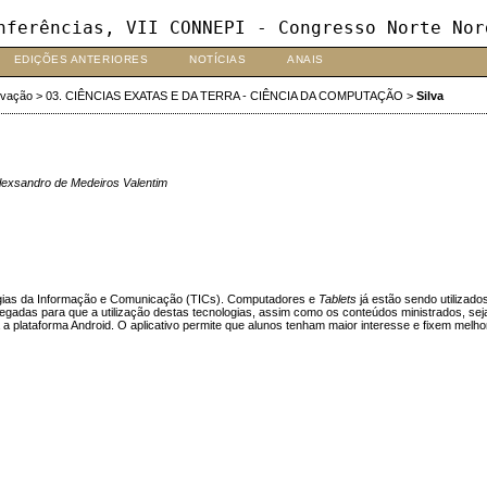
nferências, VII CONNEPI - Congresso Norte Nor
EDIÇÕES ANTERIORES
NOTÍCIAS
ANAIS
ovação
>
03. CIÊNCIAS EXATAS E DA TERRA - CIÊNCIA DA COMPUTAÇÃO
>
Silva
Alexsandro de Medeiros Valentim
ogias da Informação e Comunicação (TICs). Computadores e
Tablets
já estão sendo utilizad
gadas para que a utilização destas tecnologias, assim como os conteúdos ministrados, sejam
 a plataforma Android. O aplicativo permite que alunos tenham maior interesse e fixem melh