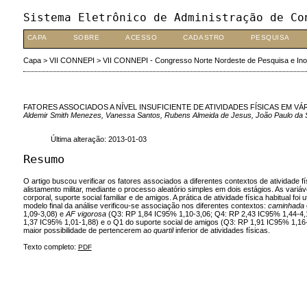
Sistema Eletrônico de Administração de Co
CAPA
SOBRE
ACESSO
CADASTRO
PESQUISA
Capa
>
VII CONNEPI
>
VII CONNEPI - Congresso Norte Nordeste de Pesquisa e In
FATORES ASSOCIADOS A NÍVEL INSUFICIENTE DE ATIVIDADES FÍSICAS EM V
Aldemir Smith Menezes, Vanessa Santos, Rubens Almeida de Jesus, João Paulo da S
Última alteração: 2013-01-03
Resumo
O artigo buscou verificar os fatores associados a diferentes contextos de atividade 
alistamento militar, mediante o processo aleatório simples em dois estágios. As vari
corporal, suporte social familiar e de amigos. A prática de atividade física habitual foi
modelo final da análise verificou-se associação nos diferentes contextos:
caminhada
1,09-3,08) e
AF vigorosa
(Q3: RP 1,84 IC95% 1,10-3,06; Q4: RP 2,43 IC95% 1,44-4,1
1,37 IC95% 1,01-1,88) e o Q1 do suporte social de amigos (Q3: RP 1,91 IC95% 1,16-
maior possibilidade de pertencerem ao
quartil
inferior de atividades físicas.
Texto completo:
PDF