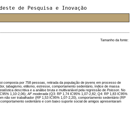
deste de Pesquisa e Inovação
Tamanho da fonte:
ra foi composta por 758 pessoas, retirada da população de jovens em processo de
hador, tabagismo, etilismo, estresse, comportamento sedentário, índice de massa
tatística descritiva e a análise bruta e multivariável pela regressão de
Poisson
. No
IC95% 1,10-2,06);
AF moderada
(Q3: RP 1,74 IC95% 1,07-2,82; Q4: RP 1,83 IC95%
m não ser trabalhador (RP 1,53 IC95% 1,07-2,20), comportamento sedentário (RP
, comportamento sedentário e com baixo suporte social de amigos apresentaram