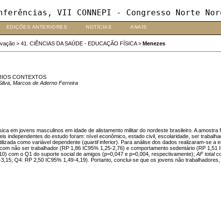
nferências, VII CONNEPI - Congresso Norte Nor
EDIÇÕES ANTERIORES
NOTÍCIAS
ANAIS
ovação
>
41. CIÊNCIAS DA SAÚDE - EDUCAÇÃO FÍSICA
>
Menezes
ÁRIOS CONTEXTOS
ilva, Marcos de Aderno Ferreira
física em jovens masculinos em idade de alistamento militar do nordeste brasileiro. A amost
áveis independentes do estudo foram: nível econômico, estado civil, escolaridade, ser trabal
 utilizada como variável dependente (
quartil
inferior). Para análise dos dados realizaram-se a es
com não ser trabalhador (RP 1,86 IC95% 1,25-2,76) e comportamento sedentário (RP 1,51 
0) com o Q1 do suporte social de amigos (p=0,047 e p=0,004, respectivamente);
AF total
co
3,15; Q4: RP 2,50 IC95% 1,49-4,19). Portanto, conclui-se que os jovens não trabalhadores