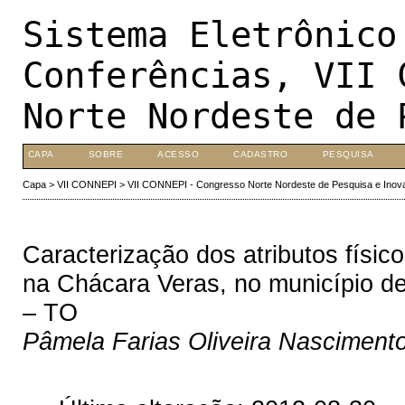
Sistema Eletrônico
Conferências, VII 
Norte Nordeste de 
CAPA
SOBRE
ACESSO
CADASTRO
PESQUISA
Capa
>
VII CONNEPI
>
VII CONNEPI - Congresso Norte Nordeste de Pesquisa e Inov
Caracterização dos atributos físi
na Chácara Veras, no município de
– TO
Pâmela Farias Oliveira Nasciment