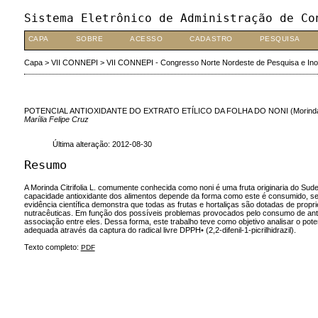
Sistema Eletrônico de Administração de Co
CAPA
SOBRE
ACESSO
CADASTRO
PESQUISA
Capa
>
VII CONNEPI
>
VII CONNEPI - Congresso Norte Nordeste de Pesquisa e In
POTENCIAL ANTIOXIDANTE DO EXTRATO ETÍLICO DA FOLHA DO NONI (Morinda cit
Marília Felipe Cruz
Última alteração: 2012-08-30
Resumo
A Morinda Citrifolia L. comumente conhecida como noni é uma fruta originaria do Sude
capacidade antioxidante dos alimentos depende da forma como este é consumido, seja
evidência científica demonstra que todas as frutas e hortaliças são dotadas de prop
nutracêuticas. Em função dos possíveis problemas provocados pelo consumo de antioxid
associação entre eles. Dessa forma, este trabalho teve como objetivo analisar o potenc
adequada através da captura do radical livre DPPH• (2,2-difenil-1-picrilhidrazil).
Texto completo:
PDF