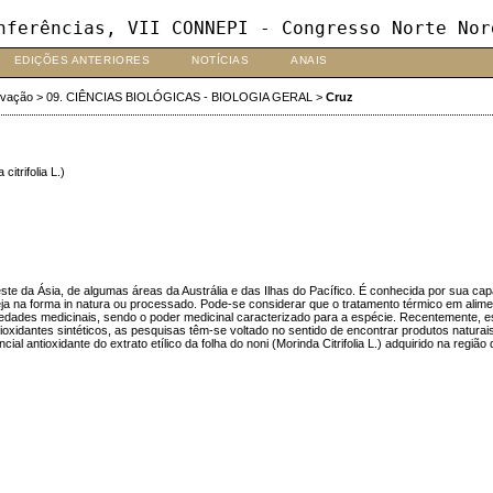
nferências, VII CONNEPI - Congresso Norte Nor
EDIÇÕES ANTERIORES
NOTÍCIAS
ANAIS
ovação
>
09. CIÊNCIAS BIOLÓGICAS - BIOLOGIA GERAL
>
Cruz
rifolia L.)
ste da Ásia, de algumas áreas da Austrália e das Ilhas do Pacífico. É conhecida por sua cap
 na forma in natura ou processado. Pode-se considerar que o tratamento térmico em alimento
riedades medicinais, sendo o poder medicinal caracterizado para a espécie. Recentemente, e
antes sintéticos, as pesquisas têm-se voltado no sentido de encontrar produtos naturais co
ial antioxidante do extrato etílico da folha do noni (Morinda Citrifolia L.) adquirido na regi