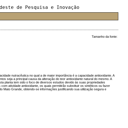
deste de Pesquisa e Inovação
Tamanho da fonte:
acidade nutracêutica no qual a de maior importância é a capacidade antioxidante. A
s seja a principal causa da alteração do teor antioxidante natural do mesmo. A
sta planta tem sido o foco de diversos estudos devido às suas propriedades
m atividade antioxidante, os quais permitirão substituir os sintéticos ou fazer
ão do Mato Grande, obtendo-se informações justificando sua utilização segura e