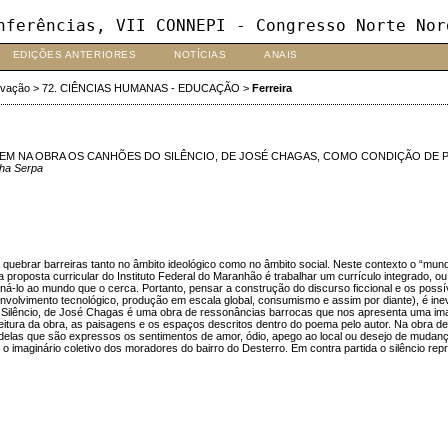
nferências, VII CONNEPI - Congresso Norte Nor
EDIÇÕES ANTERIORES
NOTÍCIAS
ANAIS
ovação
>
72. CIÊNCIAS HUMANAS - EDUCAÇÃO
>
Ferreira
EM NA OBRA OS CANHÕES DO SILÊNCIO, DE JOSÉ CHAGAS, COMO CONDIÇÃO DE PO
cha Serpa
uebrar barreiras tanto no âmbito ideológico como no âmbito social. Neste contexto o “mun
 a proposta curricular do Instituto Federal do Maranhão é trabalhar um currículo integrado, o
ná-lo ao mundo que o cerca. Portanto, pensar a construção do discurso ficcional e os possí
senvolvimento tecnológico, produção em escala global, consumismo e assim por diante), é in
Silêncio, de José Chagas é uma obra de ressonâncias barrocas que nos apresenta uma image
da leitura da obra, as paisagens e os espaços descritos dentro do poema pelo autor. Na obr
 delas que são expressos os sentimentos de amor, ódio, apego ao local ou desejo de muda
 imaginário coletivo dos moradores do bairro do Desterro. Em contra partida o silêncio repr