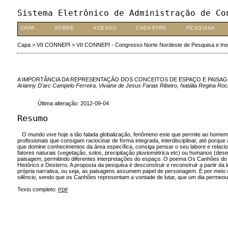
Sistema Eletrônico de Administração de Co
CAPA
SOBRE
ACESSO
CADASTRO
PESQUISA
Capa
>
VII CONNEPI
>
VII CONNEPI - Congresso Norte Nordeste de Pesquisa e In
A IMPORTÂNCIA DA REPRESENTAÇÃO DOS CONCEITOS DE ESPAÇO E PAISAG
Arianny D'arc Campelo Ferreira, Viviane de Jesus Farias Ribeiro, Natália Regina Ro
Última alteração: 2012-09-04
Resumo
O mundo vive hoje a tão falada globalização, fenômeno este que permite ao homem q
profissionais que consigam raciocinar de forma integrada, interdisciplinar, até porque
que domine conhecimentos da área específica, consiga pensar o seu labore e relacio
fatores naturais (vegetação, solos, precipitação pluviométrica etc) ou humanos (de
paisagem, permitindo diferentes interpretações do espaço. O poema Os Canhões do 
Histórico e Desterro. A proposta da pesquisa é desconstruir e reconstruir a partir 
própria narrativa, ou seja, as paisagens assumem papel de personagem. É por meio
silêncio, sendo que os Canhões representam a vontade de lutar, que um dia permeou o
Texto completo:
PDF