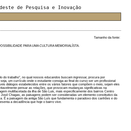
deste de Pesquisa e Inovação
Tamanho da fonte:
SSIBILIDADE PARA UMA CULTURA MEMORIALÍSTA.
do do trabalho”, no qual nossos educandos buscam ingressar, procura por
u seja, um currículo onde o estudante consiga ao final do curso ser um profissional
veis diálogos estabelecidos entre os vários fatores que compõem o meio, sejam eles
evitavelmente pensar as relações, que provocam mudanças significativas na
m multifacetada da ilha de São Luis, mais especificamente dos bairros Centro
a de José Chagas, as paisagens podem ser consideradas um elemento constitutivo da
nça. É a paisagem da antiga São Luís que fundamenta o paradoxo dos canhões e do
esenta a decadência que hoje o bairro vive.