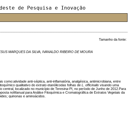
deste de Pesquisa e Inovação
Tamanho da fonte:
ESUS MARQUES DA SILVA, IVANALDO RIBEIRO DE MOURA
como:atividade anti-séptica, anti-inflamatória, analgésica, antimicrobiana, entre
fitoquímico qualitativo do extrato etanólicodas folhas de
L. officinalis
visando uma
 central, localizado no município de Teresina-PI, no período de Junho de 2012.Para
oposta noManual para Análise Fitoquímica e Cromatográfica de Extratos Vegetais da
óides; quinonas e aminoácidos.