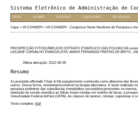
Sistema Eletrônico de Administração de Co
CAPA
SOBRE
ACESSO
CADASTRO
PESQUISA
Capa
>
VII CONNEPI
>
VII CONNEPI - Congresso Norte Nordeste de Pesquisa e In
PROSPECÇÃO FITOQUÍMICA DO EXTRATO ETANÓLICO DAS FOLHAS DA Lavandula 
LEILIANE CARVALHO EVANGELISTA, MARIA FERNANDA FREITAS DE BRITO, J
Última alteração: 2012-08-28
Resumo
A
Lavandula officinalis
Chaix & Kitt popularmente conhecida como alfazema das flores,pe
outros. Dessa forma, sendoimprescindível na terapia alternativa. O teste realizado no L
pesquisa preliminar das substâncias (metabólitos secundários)presentes na mesma. As
obtenção do extrato etanólico as folhas foram moídas em moinho de facas; a prospec
Universidade Federal doPará (UFPA). As classes de taninos; resinas; saponinas e car
Texto completo:
PDF