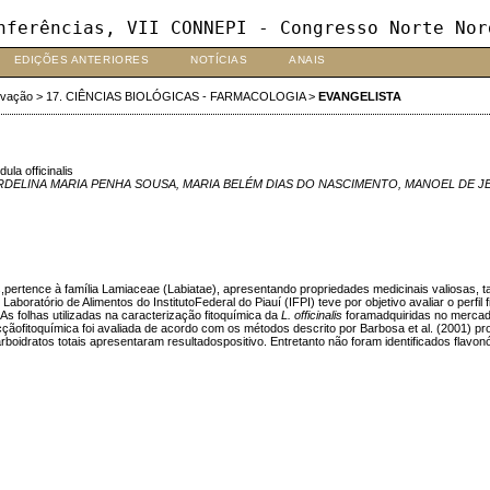
nferências, VII CONNEPI - Congresso Norte Nor
EDIÇÕES ANTERIORES
NOTÍCIAS
ANAIS
ovação
>
17. CIÊNCIAS BIOLÓGICAS - FARMACOLOGIA
>
EVANGELISTA
officinalis
ARDELINA MARIA PENHA SOUSA, MARIA BELÉM DIAS DO NASCIMENTO, MANOEL DE J
rtence à família Lamiaceae (Labiatae), apresentando propriedades medicinais valiosas, tais 
aboratório de Alimentos do InstitutoFederal do Piauí (IFPI) teve por objetivo avaliar o perfil 
 folhas utilizadas na caracterização fitoquímica da
L. officinalis
foramadquiridas no mercado
çãofitoquímica foi avaliada de acordo com os métodos descrito por Barbosa et al. (2001) pr
boidratos totais apresentaram resultadospositivo. Entretanto não foram identificados flavon