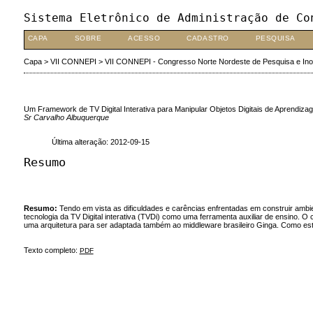
Sistema Eletrônico de Administração de Co
CAPA
SOBRE
ACESSO
CADASTRO
PESQUISA
Capa
>
VII CONNEPI
>
VII CONNEPI - Congresso Norte Nordeste de Pesquisa e In
Um Framework de TV Digital Interativa para Manipular Objetos Digitais de Aprendiz
Sr Carvalho Albuquerque
Última alteração: 2012-09-15
Resumo
Resumo:
Tendo em vista as dificuldades e carências enfrentadas em construir amb
tecnologia da TV Digital interativa (TVDi) como uma ferramenta auxiliar de ensino.
uma arquitetura para ser adaptada também ao middleware brasileiro Ginga. Como est
Texto completo:
PDF