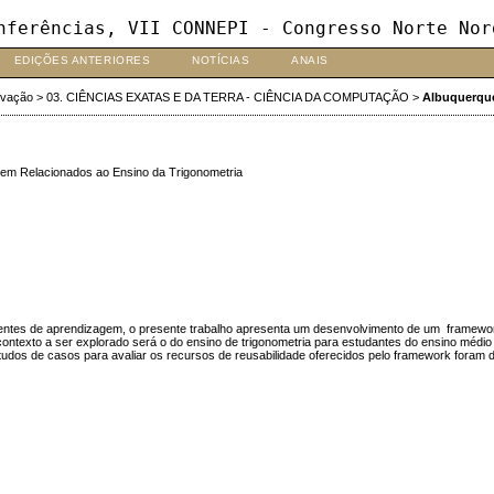
nferências, VII CONNEPI - Congresso Norte Nor
EDIÇÕES ANTERIORES
NOTÍCIAS
ANAIS
ovação
>
03. CIÊNCIAS EXATAS E DA TERRA - CIÊNCIA DA COMPUTAÇÃO
>
Albuquerqu
agem Relacionados ao Ensino da Trigonometria
ientes de aprendizagem, o presente trabalho apresenta um desenvolvimento de um framewor
 O contexto a ser explorado será o do ensino de trigonometria para estudantes do ensino mé
udos de casos para avaliar os recursos de reusabilidade oferecidos pelo framework foram 