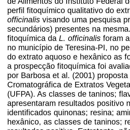
de Alimentos do Instituto Federal do
perfil fitoquímico qualitativo do e
officinalis
visando uma pesquisa pre
secundários) presentes na mesma. 
fitoquímica da
L. officinalis
foram ad
no município de Teresina-PI, no p
do extrato aquoso e hexânico as 
a prospecção fitoquímica foi aval
por Barbosa et al. (2001) proposta
Cromatográfica de Extratos Vegeta
(UFPA). As classes de taninos; fla
apresentaram resultados positivo 
identificados quinonas; resina; ami
hexânico, as classes de taninos; 