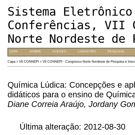
Sistema Eletrônico
Conferências, VII 
Norte Nordeste de 
CAPA
SOBRE
ACESSO
CADASTRO
PESQUISA
Capa
>
VII CONNEPI
>
VII CONNEPI - Congresso Norte Nordeste de Pesquisa e Inov
Química Lúdica: Concepções e ap
didáticos para o ensino de Químic
Diane Correia Araújo, Jordany Go
Última alteração: 2012-08-30