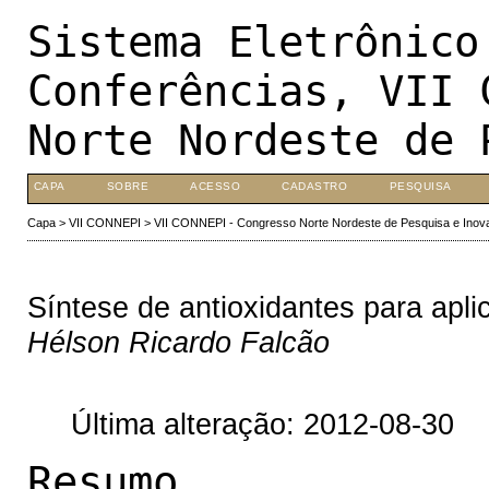
Sistema Eletrônico
Conferências, VII 
Norte Nordeste de 
CAPA
SOBRE
ACESSO
CADASTRO
PESQUISA
Capa
>
VII CONNEPI
>
VII CONNEPI - Congresso Norte Nordeste de Pesquisa e Inov
Síntese de antioxidantes para apl
Hélson Ricardo Falcão
Última alteração: 2012-08-30
Resumo