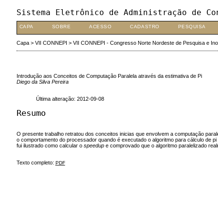
Sistema Eletrônico de Administração de Co
CAPA
SOBRE
ACESSO
CADASTRO
PESQUISA
Capa
>
VII CONNEPI
>
VII CONNEPI - Congresso Norte Nordeste de Pesquisa e In
Introdução aos Conceitos de Computação Paralela através da estimativa de Pi
Diego da Silva Pereira
Última alteração: 2012-09-08
Resumo
O presente trabalho retratou dos conceitos inicias que envolvem a computação para
o comportamento do processador quando é executado o algoritmo para cálculo de pi n
fui ilustrado como calcular o
speedup
e comprovado que o algoritmo paralelizado rea
Texto completo:
PDF