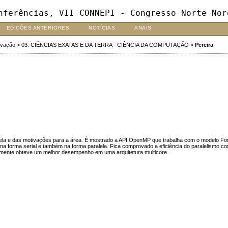
nferências, VII CONNEPI - Congresso Norte Nor
EDIÇÕES ANTERIORES
NOTÍCIAS
ANAIS
ovação
>
03. CIÊNCIAS EXATAS E DA TERRA - CIÊNCIA DA COMPUTAÇÃO
>
Pereira
lela e das motivações para a área. É mostrado a API OpenMP que trabalha com o modelo Fork
a forma serial e também na forma paralela. Fica comprovado a eficiência do paralelismo co
lmente obteve um melhor desempenho em uma arquitetura multicore.