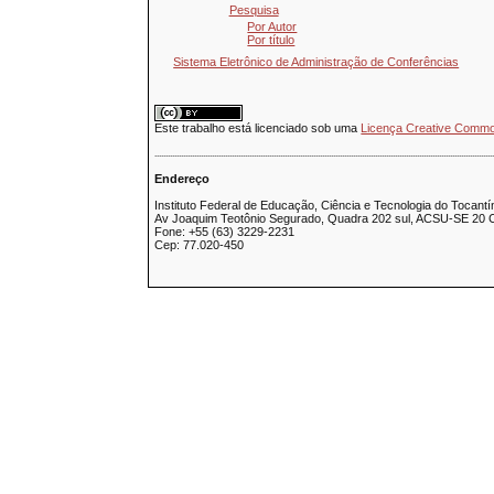
Pesquisa
Por Autor
Por título
Sistema Eletrônico de Administração de Conferências
Este trabalho está licenciado sob uma
Licença Creative Common
.........................................................................................................................................................
Endereço
Instituto Federal de Educação, Ciência e Tecnologia do Tocant
Av Joaquim Teotônio Segurado, Quadra 202 sul, ACSU-SE 20 C
Fone: +55 (63) 3229-2231
Cep: 77.020-450