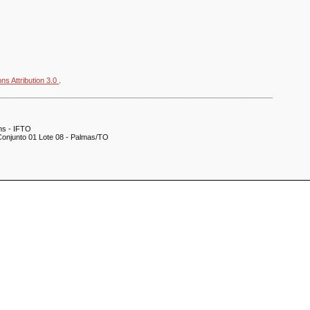
s Attribution 3.0
.
......................................................................................................................................................................................................
íns - IFTO
onjunto 01 Lote 08 - Palmas/TO