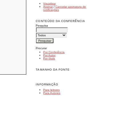
Visualizar
Assinar
/
Cancelar assinatura de
notificações
CONTEÚDO DA CONFERÊNCIA
Pesquisa
Procurar
Por Conferência
Por Autor
Por título
TAMANHO DA FONTE
INFORMAÇÃO
Para leitores
Para Autores