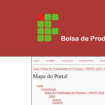
CAPA
SOBRE
ACESSO
CADASTRO
PES
Capa
>
Bolsa de Produtividade em Pesquisa - PAP/PQ 2018
>
Mapa do Portal
Capa
Conferências
Bolsa de Produtividade em Pesquisa - PAP/PQ 2018
Sobre
Acesso
Cadastro