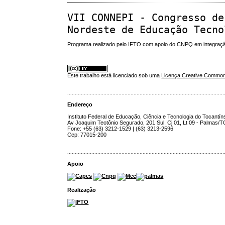
VII CONNEPI - Congresso de
Nordeste de Educação Tecno
Programa realizado pelo IFTO com apoio do CNPQ em integraç
Este trabalho está licenciado sob uma
Licença Creative Commons
........................................................................................................
Endereço
Instituto Federal de Educação, Ciência e Tecnologia do Tocantín
Av Joaquim Teotônio Segurado, 201 Sul, Cj 01, Lt 09 - Palmas/
Fone: +55 (63) 3212-1529 | (63) 3213-2596
Cep: 77015-200
........................................................................................................
Apoio
Realização