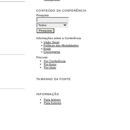
CONTEÚDO DA CONFERÊNCIA
Pesquisa
Informações sobre a Conferência
»
Visão Geral
»
Políticas das Modalidades
»
Anais
»
Cronograma
......................................................................................................................................................
Procurar
Por Conferência
Por Autor
Por título
TAMANHO DA FONTE
......................................................................................................................................................
INFORMAÇÃO
Para leitores
Para Autores