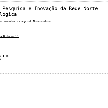
 Pesquisa e Inovação da Rede Norte
lógica
ão com todos os
campus
do Norte-nordeste.
 Attribution 3.0
.
.....................................................................................................................................................
s - IFTO
TO
.....................................................................................................................................................