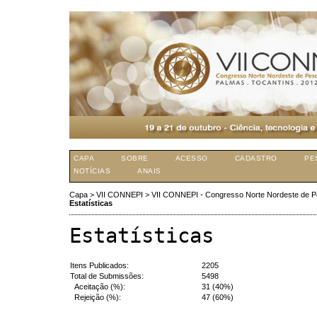
CAPA
SOBRE
ACESSO
CADASTRO
PE
NOTÍCIAS
ANAIS
Capa
>
VII CONNEPI
>
VII CONNEPI - Congresso Norte Nordeste de P
Estatísticas
Estatísticas
Itens Publicados:
2205
Total de Submissões:
5498
Aceitação (%):
31 (40%)
Rejeição (%):
47 (60%)