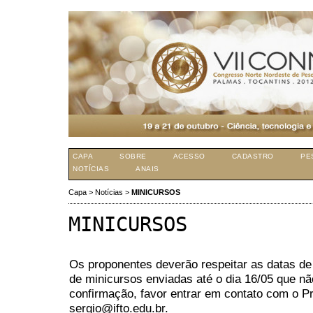
CAPA
SOBRE
ACESSO
CADASTRO
PE
NOTÍCIAS
ANAIS
Capa
>
Notícias
>
MINICURSOS
MINICURSOS
Os proponentes deverão respeitar as datas de 
de minicursos enviadas até o dia 16/05 que n
confirmação, favor entrar em contato com o Pro
sergio@ifto.edu.br.