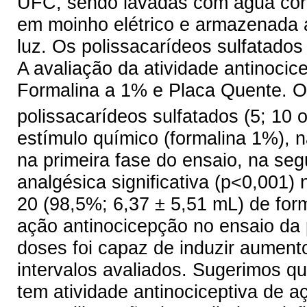
UFC, sendo lavadas com água corre
em moinho elétrico e armazenada 
luz. Os polissacarídeos sulfatados
A avaliação da atividade antinocic
Formalina a 1% e Placa Quente. O
polissacarídeos sulfatados (5; 10 
estímulo químico (formalina 1%), 
na primeira fase do ensaio, na se
analgésica significativa (p<0,001)
20 (98,5%; 6,37 ± 5,51 mL) de fo
ação antinocicepção no ensaio da
doses foi capaz de induzir aument
intervalos avaliados. Sugerimos q
tem atividade antinociceptiva de a