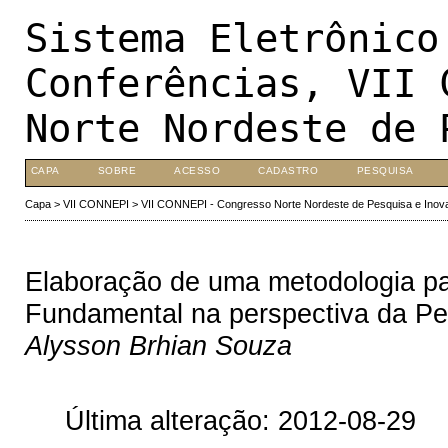
Sistema Eletrônico
Conferências, VII 
Norte Nordeste de 
CAPA
SOBRE
ACESSO
CADASTRO
PESQUISA
Capa
>
VII CONNEPI
>
VII CONNEPI - Congresso Norte Nordeste de Pesquisa e Inov
Elaboração de uma metodologia pa
Fundamental na perspectiva da Ped
Alysson Brhian Souza
Última alteração: 2012-08-29