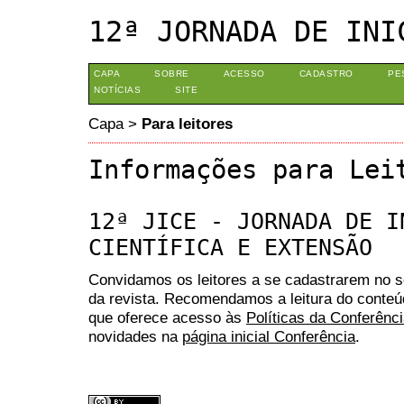
12ª JORNADA DE INI
CAPA
SOBRE
ACESSO
CADASTRO
PE
NOTÍCIAS
SITE
Capa
>
Para leitores
Informações para Lei
12ª JICE - JORNADA DE I
CIENTÍFICA E EXTENSÃO
Convidamos os leitores a se cadastrarem no se
da revista. Recomendamos a leitura do conte
que oferece acesso às
Políticas da Conferênc
novidades na
página inicial Conferência
.