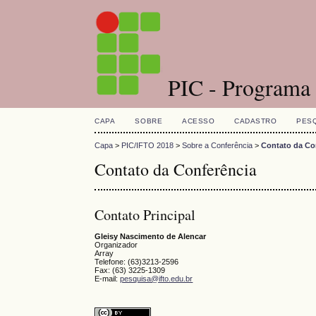
PIC - Programa d
CAPA
SOBRE
ACESSO
CADASTRO
PES
Capa
>
PIC/IFTO 2018
>
Sobre a Conferência
>
Contato da Co
Contato da Conferência
Contato Principal
Gleisy Nascimento de Alencar
Organizador
Array
Telefone: (63)3213-2596
Fax: (63) 3225-1309
E-mail:
pesquisa@ifto.edu.br