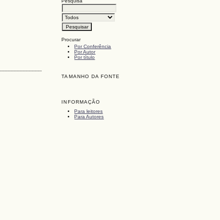
Pesquisa
Procurar
Por Conferência
Por Autor
Por título
_________________________
TAMANHO DA FONTE
INFORMAÇÃO
Para leitores
Para Autores