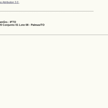
 Attribution 3.0
.
...................................................................................................................................................................................................
antíns - IFTO
0 Conjunto 01 Lote 08 - Palmas/TO
__________________________________________________________________________